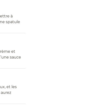
ettre à
une spatule
 crème et
 d’une sauce
x, et les
 aurez