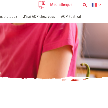
Médiathèque
os plateaux
J’irai AOP chez vous
AOP Festival
s
positions de plateaux