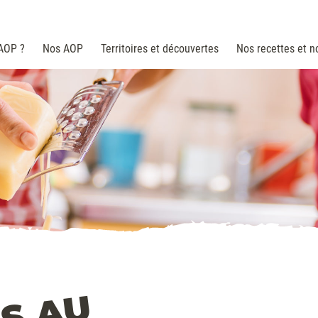
 AOP ?
Nos AOP
Territoires et découvertes
Nos recettes et n
gagements
Normandie
Recette
fres clés
Centre Val de Loire
Nos pro
Bourgogne Franche Comté
Auvergne Rhône Alpes
Nouvelle Aquitaine
Occitanie
Corse