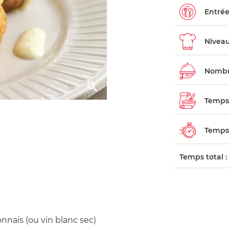
Entré
Niveau 
Nombr
Temps 
Temps 
Temps total :
nais (ou vin blanc sec)