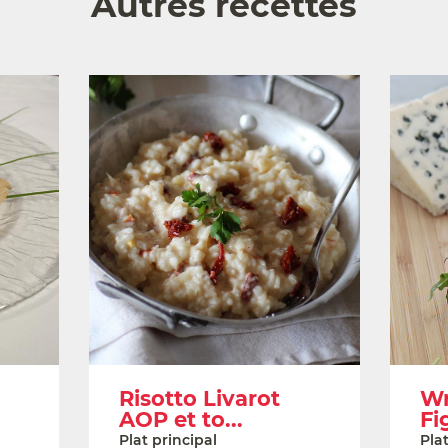
Autres recettes
Risotto Livarot
Wr
AOP et to...
Fi
Plat principal
Plat