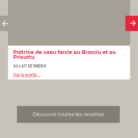
Poitrine de veau farcie au Brocciu et au
Prisuttu
AU LAIT DE BREBIS
Voir la recette...
A
V
Découvrir toutes les recettes