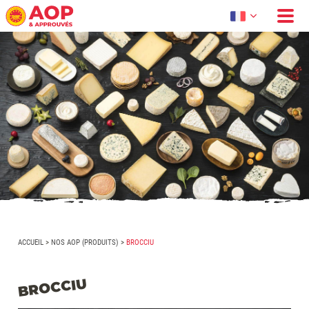
ACCUEIL
>
NOS AOP (PRODUITS)
>
BROCCIU
BROCCIU