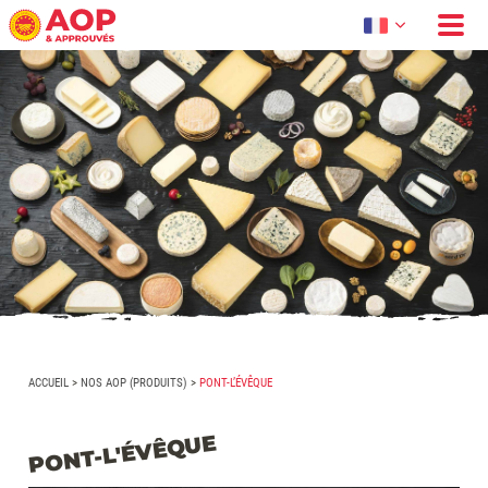
ACCUEIL
>
NOS AOP (PRODUITS)
>
PONT-L’ÉVÊQUE
PONT-L'ÉVÊQUE