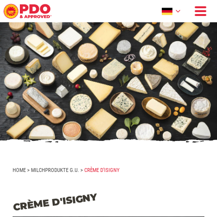
HOME
>
MILCHPRODUKTE G.U.
>
CRÈME D’ISIGNY
CRÈME D'ISIGNY